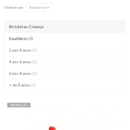
Ordenar por
Relevância
Bicicletas Criança
Equilíbrio
(3)
2 aos 4 anos
(1)
4 aos 6 anos
(1)
6 aos 8 anos
(2)
+ de 8 anos
(1)
PROMOÇÃO